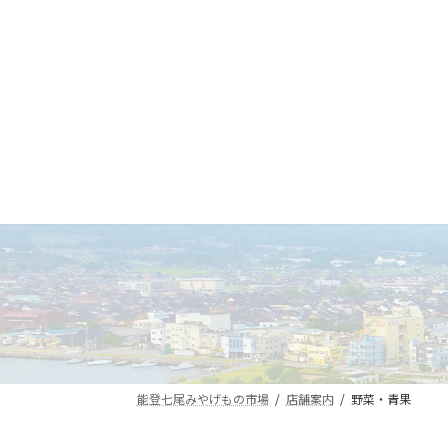
コ
ナ
ン
ビ
テ
ゲ
ン
ー
ツ
シ
へ
ョ
ス
ン
キ
に
ッ
移
プ
動
能登七尾みやげもの市場
店舗案内
野菜・青果