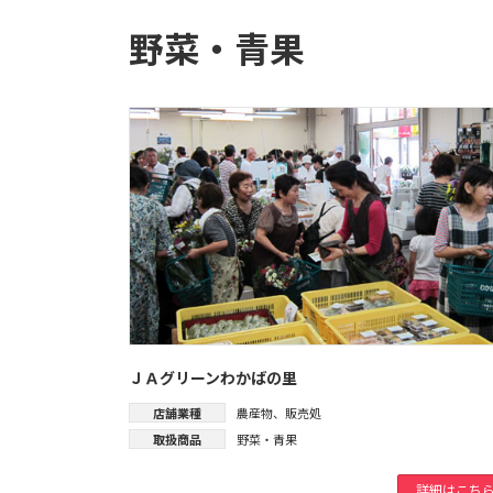
野菜・青果
ＪＡグリーンわかばの里
店舗業種
農産物
、
販売処
取扱商品
野菜・青果
詳細はこち