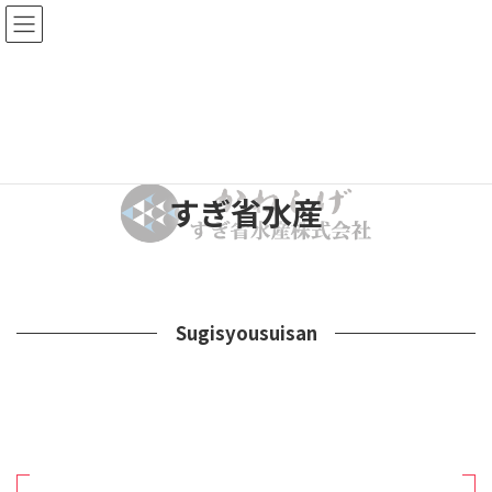
コ
ナ
ン
ビ
テ
ゲ
ン
ー
ツ
シ
へ
ョ
ス
ン
キ
に
ッ
移
すぎ省水産
プ
動
Sugisyousuisan